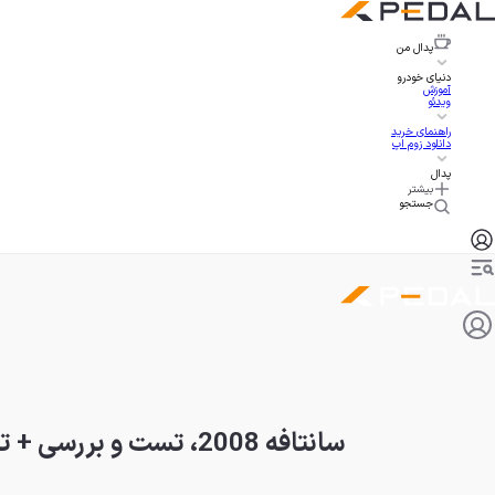
پدال
من
دنیای خودرو
آموزش
ویدئو
راهنمای خرید
دانلود زوم اپ
پدال
بیشتر
جستجو
سانتافه 2008، تست و بررسی + تجربه رانندگی