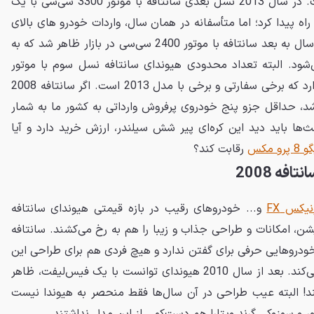
هم تا سال 2012 هم ادامه داشت. در سال 2013 نسل بعدی سانتافه با موتور 3300 سی‌سی با یک
راه پیدا کرد؛ اما متأسفانه در همان سال، واردات خودرو های بالای
2500 سی‌سی ممنوع شد و از آن سال به بعد سانتافه با موتور 2400 سی‌سی در بازار ظاهر شد که به
‌شود. البته تعداد محدودی هیوندای سانتافه نسل سوم با موتور
3300 سی‌سی نیز در بازار وجود دارد که برخی سفارتی و برخی با مدل 2013 است. اگر سانتافه 2008
شد، حداقل جزو پنج خودروی پرفروش وارداتی به کشور ما به شمار
ث‌ها باید دید این کره‌ای پیر شش سیلندر، ارزش خرید دارد و آیا
 پرو مکس
رقابت کند؟
ه 2008
یکس FX
و... خودروهای رقیب در بازه قیمتی هیوندای سانتافه
شن، امکانات و طراحی جذاب و زیبا را هم به رخ می‌کشند. سانتافه
دروهایی حرفی برای گفتن ندارد و هیچ فردی هم برای طراحی این
نسل از سانتافه آن را خریداری نمی‌کند. بعد از سال 2010 هیوندای توانست با یک فیس‌لیفت، ظاهر
 تحمل‌تر کند! البته عیب طراحی در آن سال‌ها فقط منحصر به هیوندا نیست