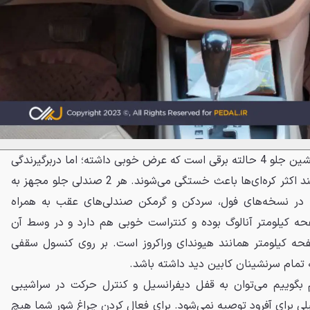
صندلی راننده 8 حالته برقی و سرنشین جلو 4 حالته برقی است که عرض خوبی داشته؛ اما دربرگیرندگی
خوبی ندارند و در طولانی‌مدت مانند اکثر کره‌ای‌ها باعث خستگی می‌شوند. هر 2 صندلی جلو مجهز به
ه در نسخه‌های فول، سردکن و گرمکن صندلی‌های عقب به همراه
ه کیلومتر آنالوگ بوده و کنتراست خوبی هم دارد و در وسط آن
صفحه کیلومتر همانند هیوندای وراکروز است. بر روی کنسول سقفی
به تمام سرنشینان کابین دید داشته باشد.
م بگوییم می‌توان به قفل دیفرانسیل و کنترل حرکت در سراشیبی
لی برای آفرود توصیه نمی‌شود. برای فعال کردن چراغ شور شما هیچ