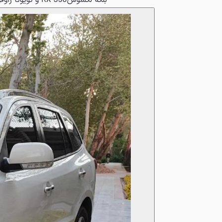
بلکه لکسوس‌RX 350 و تویوتا راوفور و سوزوکی گرند ویتارا هم دست‌کمی از این مدل نداشتند.