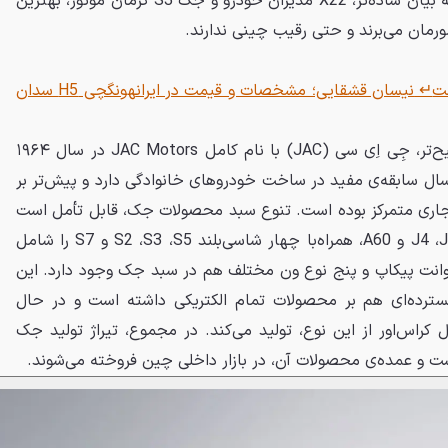
راحتی مشتری جذب کرده است. به بیان ساده‌تر، X22 مدیران خودرو و جک S3 کرمان موتور، بهترین
ورمان می‌برند و حتی رقیب چینی ندارند.
↵
نیسان قشقایی؛ مشخصات و قیمت در ایران
هونگچی H5 سدان
یا به بیان صحیح‌تر، جِی اِی سی (JAC) با نام کامل JAC Motors در سال ۱۹۶۴
ل گرفت. این برند، کمتر از ۱۵ سال سابقه‌ی مفید در ساخت خودروهای خانوادگی دارد و پیش‌تر بر
جاری متمرکز بوده است. تنوع سبد محصولات جک، قابل تأمل است
و امروزه چهار مدل سواری J4 ،J5 ،J6 و A60، همراه‌با چهار شاسی‌بلند S2 ،S3 ،S5 و S7 را شامل
وانت پیکاپ و پنج نوع ون مختلف هم در سبد جک وجود دارد. این
گسترده‌ای هم بر محصولات تمام الکتریکی داشته است و در حال
اس‌اور از این نوع، تولید می‌کند. در مجموع، تیراژ تولید جک