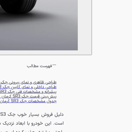
فهرست مطالب
طراحی ظاهری و نمای بیرونی جک SR3
طراحی داخلی و نمای کابین جک SR3
پیشرانه و مشخصات فنی جک SR3
پیش‌بینی قیمت جک SR3 کرمان موتور
جدول مشخصات جک SR3 کرمان موتور
د
است. این خودرو با ابعاد نزدیک به