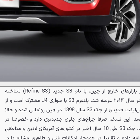
جک SR3 وارد شده به ایران، در بازارهای خارج از چین، با نام S3 جدید (Refine S3) شناخته
می‌شود؛ چرا که نسخه‌ی اول آن، در سال ۲۰۱۴ عرضه شد. پلتفرم S3 با سواری J4 مشترک است و از
همان شاسی استفاده می‌کند. فیس‌لیفت جدیدی از جک S3 سال 1398 در چین رونمایی شده و حالا
ران می‌رسد. این نسخه صرفا چراغ‌های جلوی جدیدتری دارد و خصوصا در
نمای عقب، چندان متفاوت نیست. جک S3 طی 10 سال اخیر در کشورهای آمریکای لاتین و مناطقی
امه داده و تقریبا در همه‌جا، امکانات فنی و ظاهری مشابه دارد.